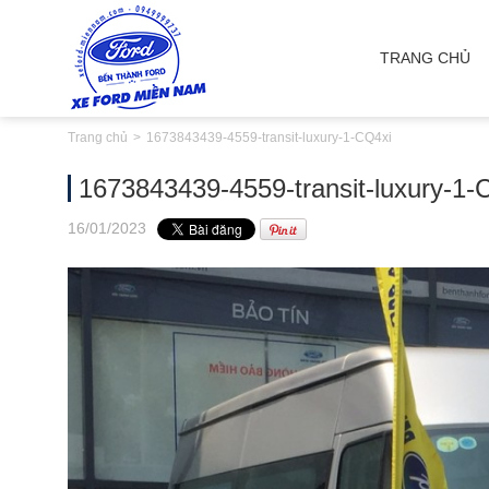
TRANG CHỦ
Trang chủ
1673843439-4559-transit-luxury-1-CQ4xi
1673843439-4559-transit-luxury-1-
16
/01
/2023