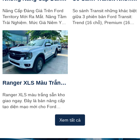
Nâng Cấp Đáng Giá Trên Ford
So sánh Transit những khác biệt
Territory Mới Ra Mắt. Nâng Tầm
giữa 3 phiên bản Ford Transit:
Trải Nghiệm. Mức Giá Niêm Yết
Trend (16 chỗ), Premium (16
Hấp Dẫn Hơn Dự Kiến. Với việc
chỗ), và Premium + (18 chỗ).
dòng xe Territory phân khúc...
Kích thước, ngoại & nội thất, Giá
xe...
Ranger XLS Màu Trắng Mới Nhất 2025 Sẵn Kho Giao Ngay
Ranger XLS màu trắng sẵn kho
giao ngay. Đây là bản nâng cấp
tạo diện mạo mới cho Ford
Ranger 2025. Xe có cấu hình
động cơ 2.0L Turbo đơn...
Xem tất cả