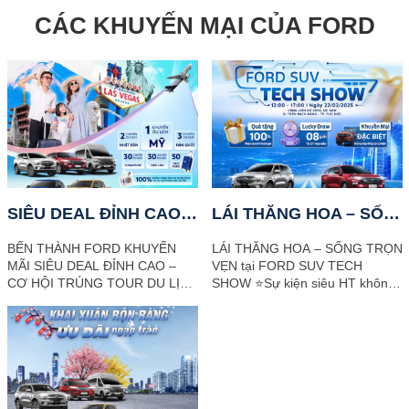
CÁC KHUYẾN MẠI CỦA FORD
SIÊU DEAL ĐỈNH CAO THÁNG 03 – CƠ HỘI TRÚNG TOUR DU LỊCH MỸ
LÁI THĂNG HOA – SỐNG TRỌN VẸN tại FORD SUV TECH SHOW
BẾN THÀNH FORD KHUYẾN
LÁI THĂNG HOA – SỐNG TRỌN
MÃI SIÊU DEAL ĐỈNH CAO –
VẸN tại FORD SUV TECH
CƠ HỘI TRÚNG TOUR DU LỊCH
SHOW ⭐️Sự kiện siêu HT không
MỸ TRỊ GIÁ 216 TRIỆU KHI
thể bỏ lỡ cùng Bến Thành Ford
MUA XE. Sẵn sàng sở hữu chiếc
Đăng ký ngay qua Hotline
xe...
0971...