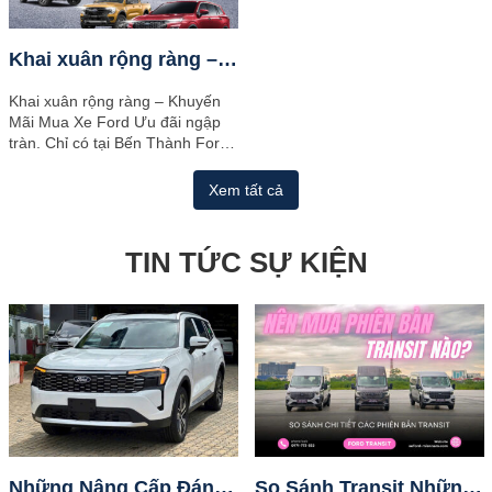
Khai xuân rộng ràng – Ưu đãi ngập tràn chỉ có tại Bến Thành Ford
Khai xuân rộng ràng – Khuyến
Mãi Mua Xe Ford Ưu đãi ngập
tràn. Chỉ có tại Bến Thành Ford
– Năm mới. Khởi đầu mới – sắm
ngay xế...
Xem tất cả
TIN TỨC SỰ KIỆN
Những Nâng Cấp Đáng Giá Trên Ford Territory Mới Ra Mắt 08/2025
So Sánh Transit Những Khác Biệt Giữa 3 Phiên Bản