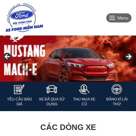
Menu
YÊU CẦU BÁO
XE ĐÃ QUA SỬ
THU MUA XE
ĐĂNG KÍ LÁI
GIÁ
DỤNG
CŨ
THỬ
CÁC DÒNG XE