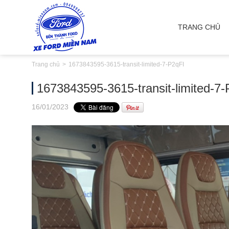
TRANG CHỦ
Trang chủ
1673843595-3615-transit-limited-7-P2qFI
1673843595-3615-transit-limited-7
16
/01
/2023