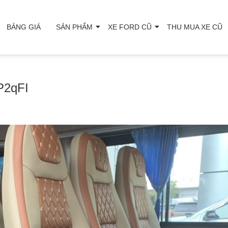
BẢNG GIÁ
SẢN PHẨM
XE FORD CŨ
THU MUA XE CŨ
-P2qFI