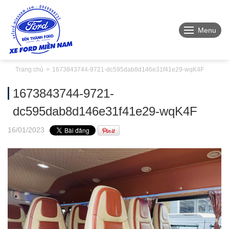
Menu
Trang chủ
1673843744-9721-dc595dab8d146e31f41e29-wqK4F
1673843744-9721-
dc595dab8d146e31f41e29-wqK4F
16
/01
/2023