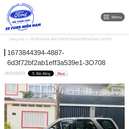
Menu
Trang chủ
1673844394-4887-6d3f72bf2ab1eff3a539e1-3O708
1673844394-4887-
6d3f72bf2ab1eff3a539e1-3O708
16
/01
/2023