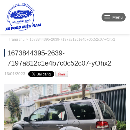
Menu
Trang chủ
1673844395-2639-7197a812c1e4b7c0c52c07-yOhx2
1673844395-2639-
7197a812c1e4b7c0c52c07-yOhx2
16
/01
/2023