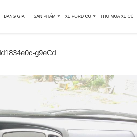
BẢNG GIÁ
SẢN PHẨM
XE FORD CŨ
THU MUA XE CŨ
dd1834e0c-g9eCd