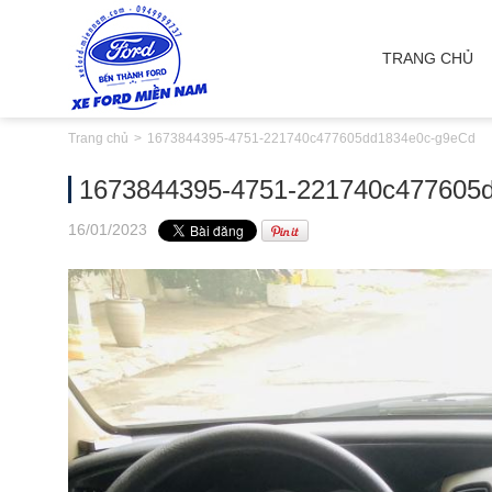
TRANG CHỦ
Trang chủ
1673844395-4751-221740c477605dd1834e0c-g9eCd
1673844395-4751-221740c477605
16
/01
/2023