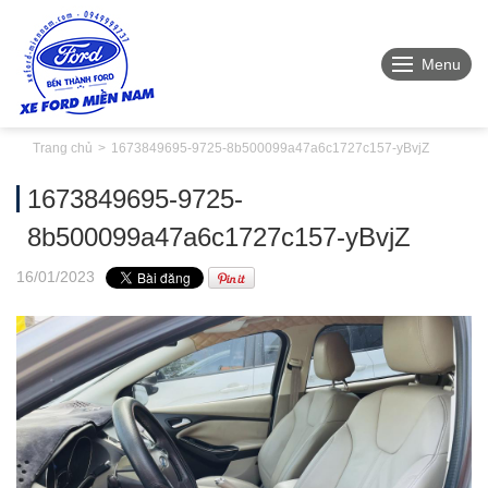
Menu
Trang chủ
1673849695-9725-8b500099a47a6c1727c157-yBvjZ
1673849695-9725-
8b500099a47a6c1727c157-yBvjZ
16
/01
/2023