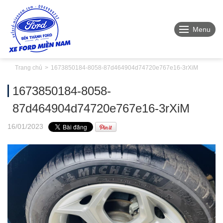
Menu
Trang chủ
1673850184-8058-87d464904d74720e767e16-3rXiM
1673850184-8058-
87d464904d74720e767e16-3rXiM
16
/01
/2023