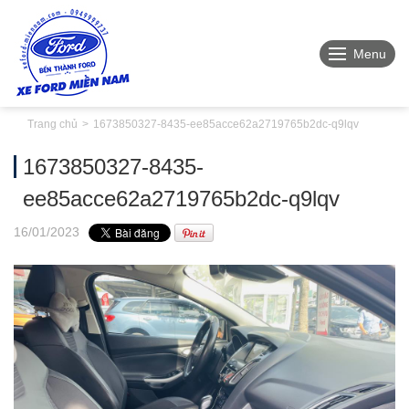
Menu
Trang chủ
1673850327-8435-ee85acce62a2719765b2dc-q9lqv
1673850327-8435-
ee85acce62a2719765b2dc-q9lqv
16
/01
/2023