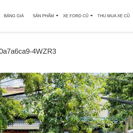
BẢNG GIÁ
SẢN PHẨM
XE FORD CŨ
THU MUA XE CŨ
20a7a6ca9-4WZR3