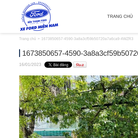
TRANG CHỦ
Trang chủ
1673850657-4590-3a8a3cf59b50720a7a6ca9-4WZR3
1673850657-4590-3a8a3cf59b507
16
/01
/2023