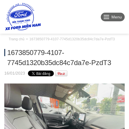
Menu
Trang chủ
1673850779-4107-7745d1320b35dc84c7da7e-PzdT3
1673850779-4107-
7745d1320b35dc84c7da7e-PzdT3
16
/01
/2023