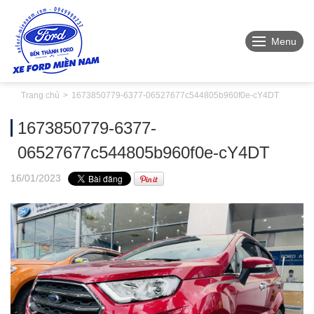
Menu
Trang chủ
1673850779-6377-06527677c544805b960f0e-cY4DT
1673850779-6377-
06527677c544805b960f0e-cY4DT
16
/01
/2023