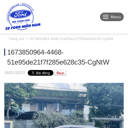
Menu
Trang chủ
1673850964-4468-51e95de21f7f285e628c35-CgNtW
1673850964-4468-
51e95de21f7f285e628c35-CgNtW
16
/01
/2023