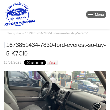
Menu
Trang chủ
1673851434-7830-ford-everest-so-tay-5-K7CI0
1673851434-7830-ford-everest-so-tay-
5-K7CI0
16
/01
/2023