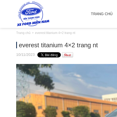
TRANG CHỦ
Trang chủ
everest titanium 4×2 trang nt
everest titanium 4×2 trang nt
10
/11
/2023