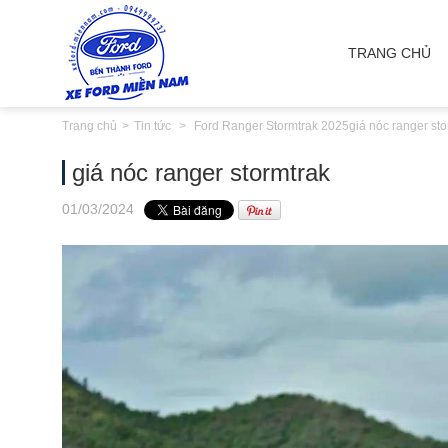
TRANG CHỦ
Trang chủ
Tin tức
Ford Ranger Stormtrak 2025
giá nóc ranger sto
giá nóc ranger stormtrak
01
/03
/2024