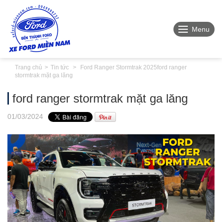
Menu
Trang chủ
Tin tức
Ford Ranger Stormtrak 2025
ford ranger
stormtrak mặt ga lăng
ford ranger stormtrak mặt ga lăng
01
/03
/2024