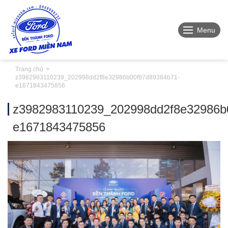
Menu
Trang chủ
z3982983110239_202998dd2f8e32986b00f97d89384b71-
e1671843475856
z3982983110239_202998dd2f8e32986b
e1671843475856