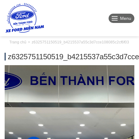
Menu
Trang chủ
z6325751150519_b4215537a55c3d7cce108085c2cf6f03
z6325751150519_b4215537a55c3d7cce