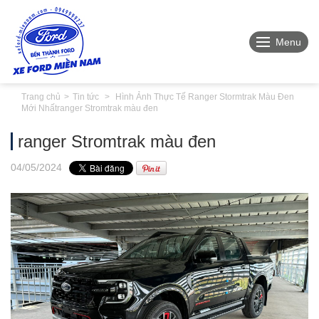
Menu
Trang chủ
Tin tức
Hình Ảnh Thực Tế Ranger Stormtrak Màu Đen
Mới Nhất
ranger Stromtrak màu đen
ranger Stromtrak màu đen
04
/05
/2024