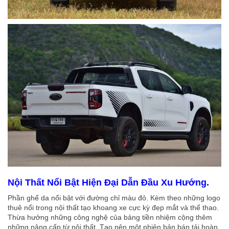
Nội Thất Nổi Bật Hiện Đại Dẫn Đầu Xu Hướng.
Phần ghế da nổi bật với đường chỉ màu đỏ. Kèm theo những logo
thuê nổi trong nội thất tạo khoang xe cực kỳ đẹp mắt và thể thao.
Thừa hưởng những công nghệ của bảng tiền nhiệm cộng thêm
những nâng cấp từ nội thất. Tạo nên một phiên bản bán tải hoàn