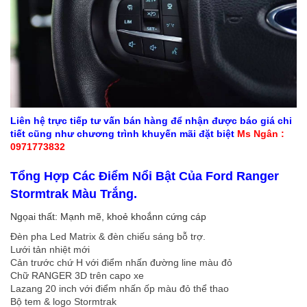
Liên hệ trực tiếp tư vấn bán hàng để nhận được báo giá chi
tiết cũng như chương trình khuyến mãi đặt biệt
Ms Ngân :
0971773832
Tổng Hợp Các Điểm Nổi Bật Của Ford Ranger
Stormtrak Màu Trắng.
Ngọai thất: Mạnh mẽ, khoẻ khoắnn cứng cáp
Đèn pha Led Matrix & đèn chiếu sáng bỗ trợ.
Lưới tản nhiệt mới
Cản trước chứ H với điểm nhấn đường line màu đỏ
Chữ RANGER 3D trên capo xe
Lazang 20 inch với điểm nhấn ốp màu đỏ thể thao
Bộ tem & logo Stormtrak