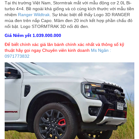
Tại thị trường Việt Nam, Stormtrak mắt với mẫu động cơ 2.0L Bi-
turbo 4×4. Bề ngoài khá giống và có cùng kích thước với mẫu tiền
nhiệm
Ranger Wildtrak
. Sự khác biệt dễ thấy Logo 3D RANGER
mùa đen trên nắp Capo. Mâm đen 20 inch kết hợp phần chấu đỏ
nổi bật. Logo STORMTRAK 3D nổi đỏ đen.
Giá Niêm yết 1.039.000.000
Để biết chính xác giá lăn bánh chính xác nhất và thông số kỹ
thuật hãy gọi ngay Chuyên viên kinh doanh
Ms Ngân :
0971773832