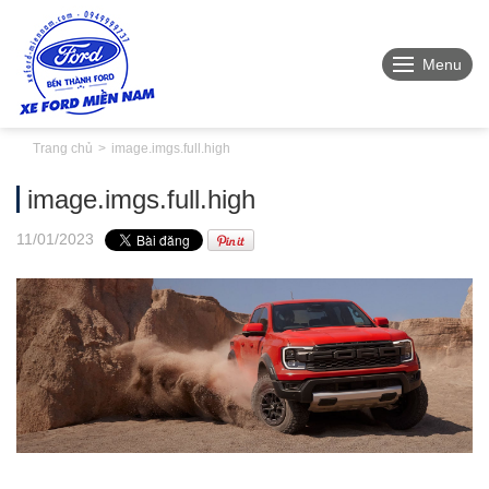
Menu
Trang chủ
image.imgs.full.high
image.imgs.full.high
11
/01
/2023