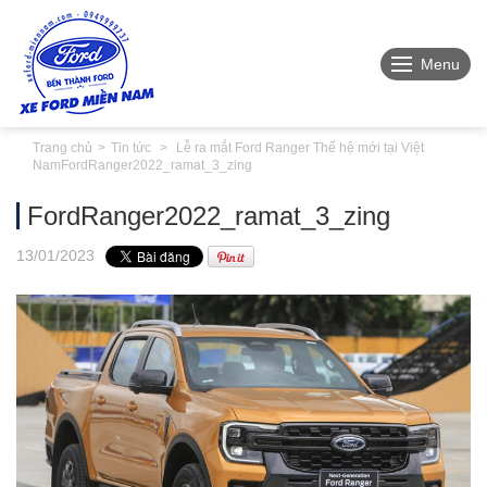
Menu
Trang chủ
Tin tức
Lễ ra mắt Ford Ranger Thế hệ mới tại Việt
Nam
FordRanger2022_ramat_3_zing
FordRanger2022_ramat_3_zing
13
/01
/2023