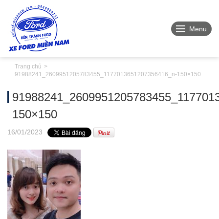
Menu
Trang chủ
91988241_2609951205783455_1177013651207356416_n-150×150
91988241_2609951205783455_117701
150×150
16
/01
/2023