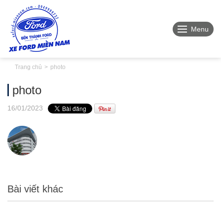
Menu
Trang chủ
photo
photo
16
/01
/2023
Bài viết khác