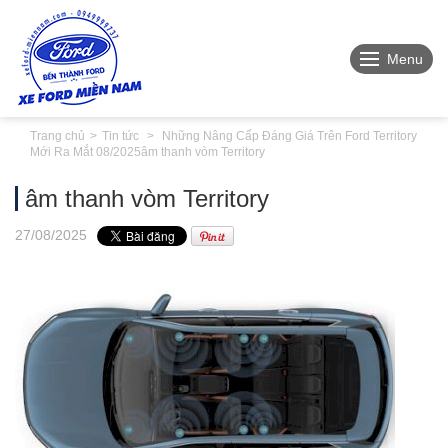
Menu
Trang chủ
Tin tức
Những Nâng Cấp Đáng Giá Trên Ford Territory
Mới Ra Mắt 08/2025
âm thanh vòm Territory
âm thanh vòm Territory
27
/08
/2025