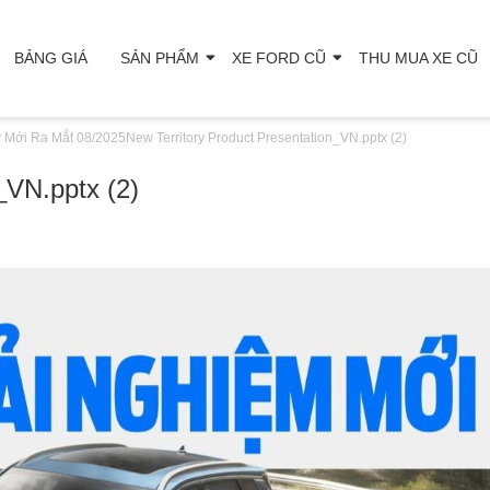
BẢNG GIÁ
SẢN PHẨM
XE FORD CŨ
THU MUA XE CŨ
y Mới Ra Mắt 08/2025
New Territory Product Presentation_VN.pptx (2)
_VN.pptx (2)