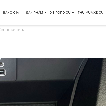
BẢNG GIÁ
SẢN PHẨM
XE FORD CŨ
THU MUA XE CŨ
ành Ford
ranger nt7