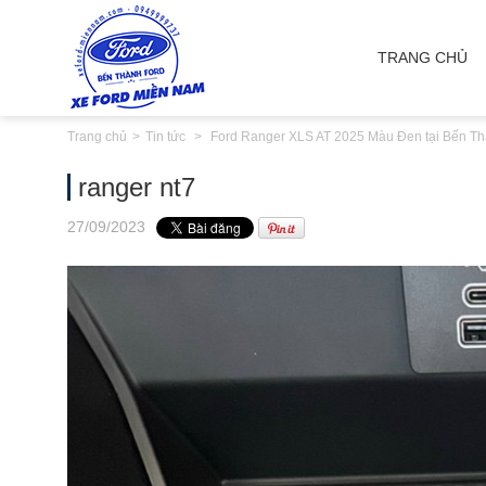
TRANG CHỦ
Trang chủ
Tin tức
Ford Ranger XLS AT 2025 Màu Đen tại Bến Th
ranger nt7
27
/09
/2023