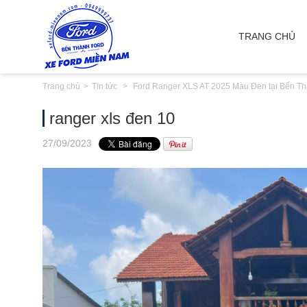
TRANG CHỦ
Trang chủ
Tin tức
Ford Ranger XLS AT 2025 Màu Đen tại Bến Th
ranger xls đen 10
27
/09
/2023