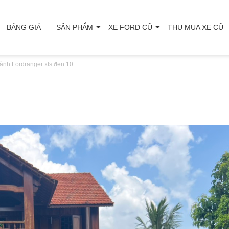
BẢNG GIÁ
SẢN PHẨM
XE FORD CŨ
THU MUA XE CŨ
ành Ford
ranger xls đen 10