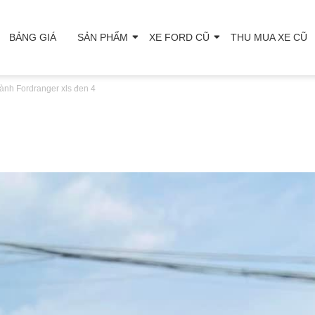
BẢNG GIÁ
SẢN PHẨM
XE FORD CŨ
THU MUA XE CŨ
ành Ford
ranger xls đen 4