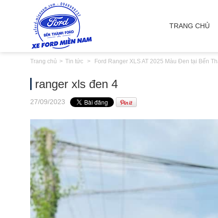
TRANG CHỦ
Trang chủ
Tin tức
Ford Ranger XLS AT 2025 Màu Đen tại Bến Th
ranger xls đen 4
27
/09
/2023