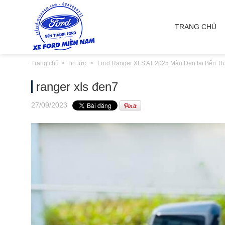
TRANG CHỦ
Trang chủ
Tin tức
Ford Ranger XLS AT 2025 Màu Đen tại Bến Th
ranger xls đen7
27
/09
/2023