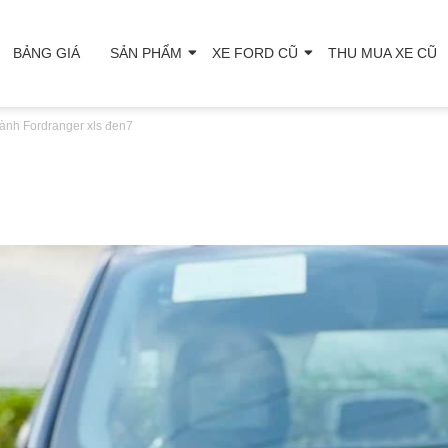
BẢNG GIÁ
SẢN PHẨM
XE FORD CŨ
THU MUA XE CŨ
ành Ford
ranger xls đen7