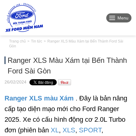
Menu
Trang chủ
Tin tức
Ranger XLS Màu Xám tại Bến Thành Ford Sài
Gòn
Ranger XLS Màu Xám tại Bến Thành
Ford Sài Gòn
26
/02
/2024
Ranger XLS màu Xám
. Đây là bản nâng
cấp tạo diện mạo mới cho Ford Ranger
2025. Xe có cấu hình động cơ 2.0L Turbo
đơn (phiên bản
XL
,
XLS
,
SPORT
,