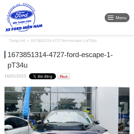
Menu
Trang chủ
1673851314-4727-ford-escape-1-pT34u
1673851314-4727-ford-escape-1-
pT34u
16
/01
/2023