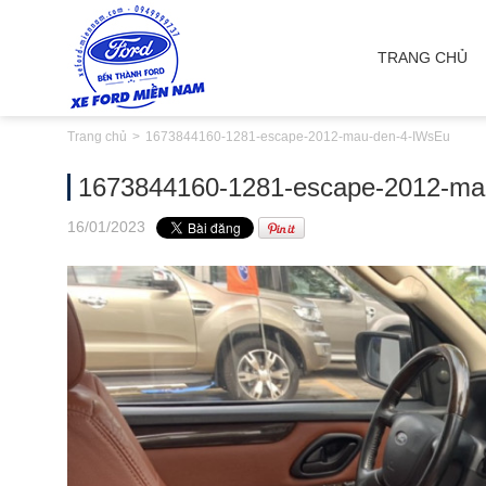
TRANG CHỦ
Trang chủ
1673844160-1281-escape-2012-mau-den-4-IWsEu
1673844160-1281-escape-2012-ma
16
/01
/2023