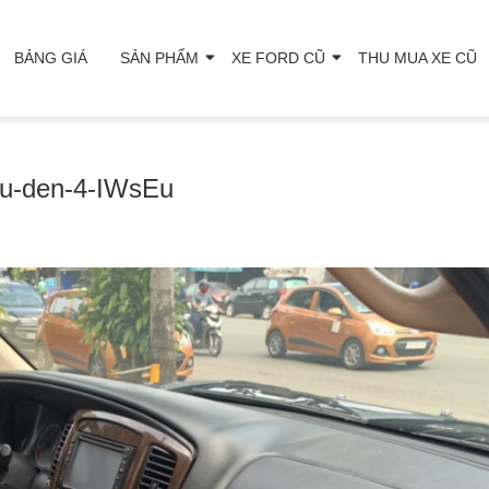
BẢNG GIÁ
SẢN PHẨM
XE FORD CŨ
THU MUA XE CŨ
u-den-4-IWsEu