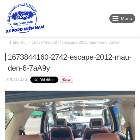
Menu
Trang chủ
1673844160-2742-escape-2012-mau-den-6-7aA9y
1673844160-2742-escape-2012-mau-
den-6-7aA9y
16
/01
/2023