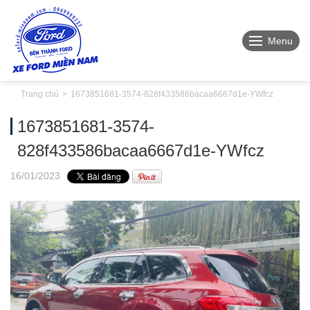
Menu
Trang chủ
1673851681-3574-828f433586bacaa6667d1e-YWfcz
1673851681-3574-
828f433586bacaa6667d1e-YWfcz
16
/01
/2023