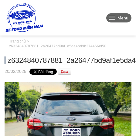
Menu
Trang chủ
z6324840787881_2a26477bd9af1e5da4bd9b274466ef50
z6324840787881_2a26477bd9af1e5da4
20
/02
/2025