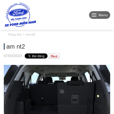
Menu
Trang chủ
am nt2
am nt2
07
/02
/2023