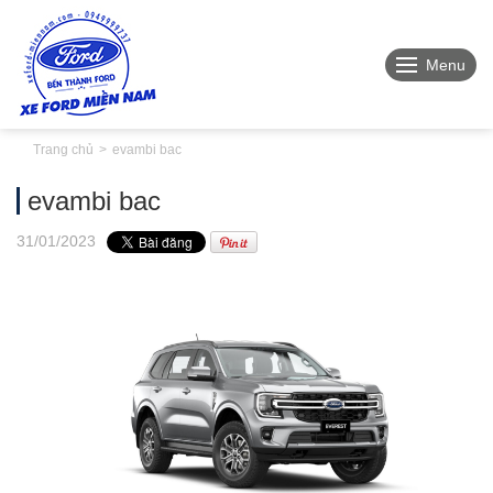
Menu
Trang chủ
evambi bac
evambi bac
31
/01
/2023