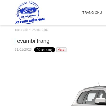
TRANG CHỦ
Trang chủ
evambi trang
evambi trang
31
/01
/2023