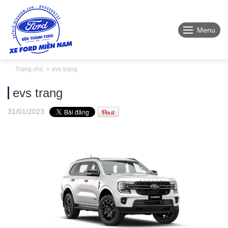
Menu
Trang chủ
evs trang
evs trang
31
/01
/2023