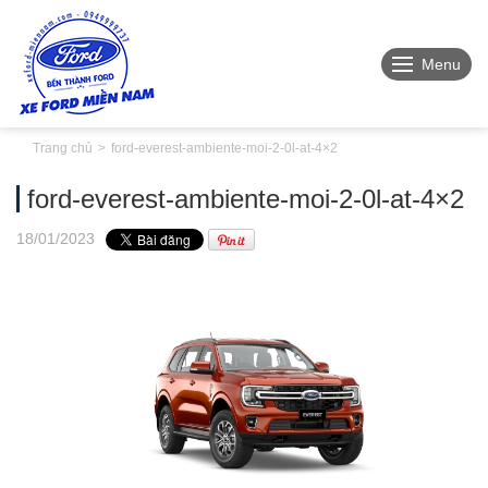
Menu
Trang chủ
ford-everest-ambiente-moi-2-0l-at-4×2
ford-everest-ambiente-moi-2-0l-at-4×2
18
/01
/2023