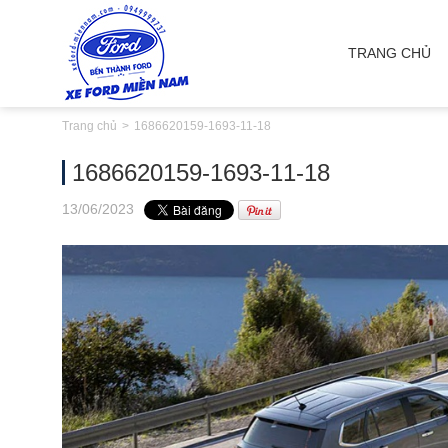
TRANG CHỦ
Trang chủ
1686620159-1693-11-18
1686620159-1693-11-18
13
/06
/2023