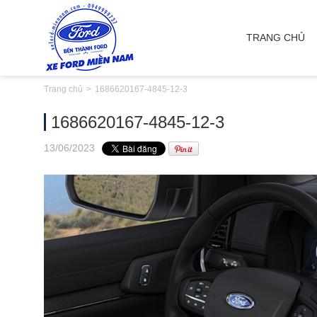
TRANG CHỦ
Trang chủ
1686620167-4845-12-3
1686620167-4845-12-3
13
/06
/2023