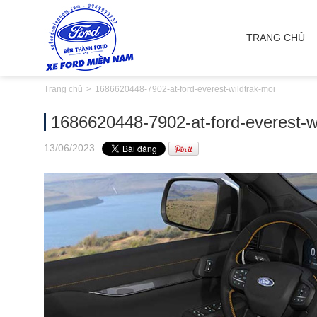
TRANG CHỦ
Trang chủ
1686620448-7902-at-ford-everest-wildtrak-moi
1686620448-7902-at-ford-everest-w
13
/06
/2023