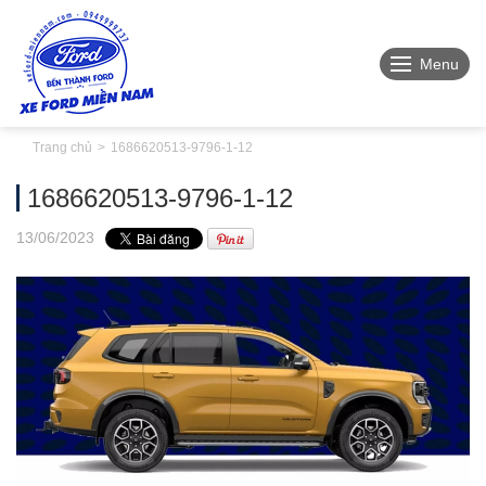
Menu
Trang chủ
1686620513-9796-1-12
1686620513-9796-1-12
13
/06
/2023