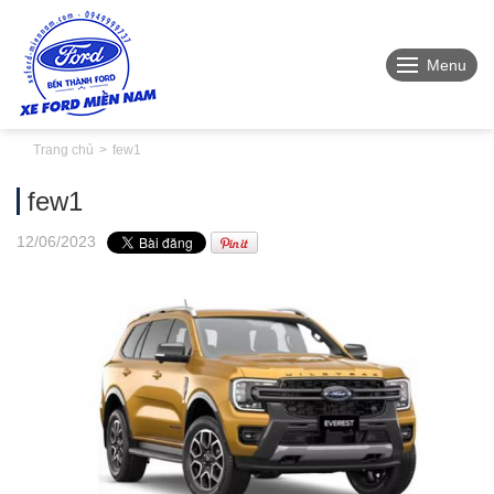
Menu
Trang chủ
few1
few1
12
/06
/2023