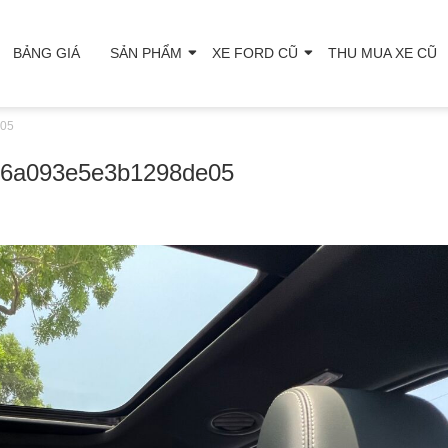
BẢNG GIÁ
SẢN PHẨM
XE FORD CŨ
THU MUA XE CŨ
e05
26a093e5e3b1298de05