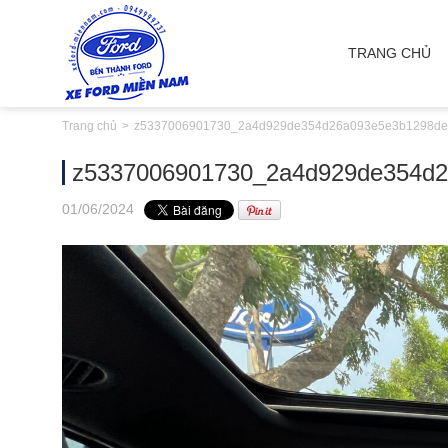
TRANG CHỦ
Trang chủ
z5337006901730_2a4d929de354d26a093e5e3b1298d
z5337006901730_2a4d929de354d
01
/06
/2024