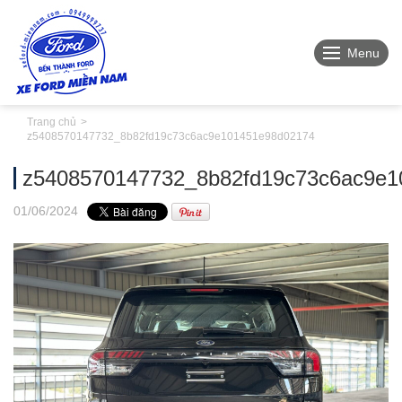
Menu
Trang chủ
z5408570147732_8b82fd19c73c6ac9e101451e98d02174
z5408570147732_8b82fd19c73c6ac9e1
01
/06
/2024